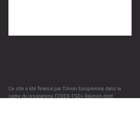
Ce site a été financé par l’Union Européenne dans le
cadre du programme FEDER-FSE+ Réunion dont
l’Autorité de gestion est la Région Réunion. L’Europe
s’engage à La Réunion avec le fonds FEDER».