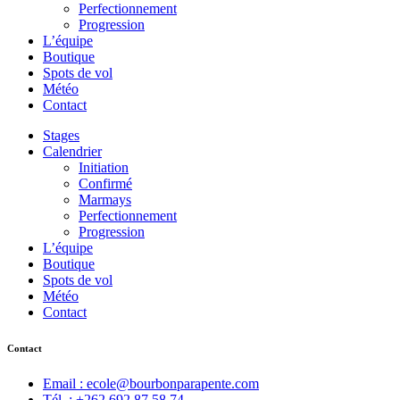
Perfectionnement
Progression
L’équipe
Boutique
Spots de vol
Météo
Contact
Stages
Calendrier
Initiation
Confirmé
Marmays
Perfectionnement
Progression
L’équipe
Boutique
Spots de vol
Météo
Contact
Contact
Email : ecole@bourbonparapente.com
Tél. : +262 692 87 58 74