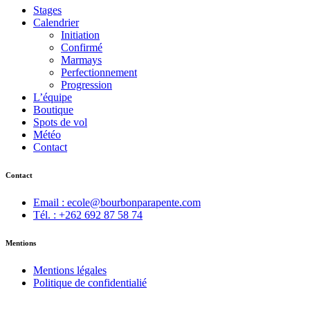
Stages
Calendrier
Initiation
Confirmé
Marmays
Perfectionnement
Progression
L’équipe
Boutique
Spots de vol
Météo
Contact
Contact
Email : ecole@bourbonparapente.com
Tél. : +262 692 87 58 74
Mentions
Mentions légales
Politique de confidentialié