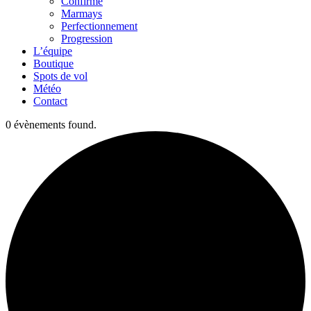
Confirmé
Marmays
Perfectionnement
Progression
L’équipe
Boutique
Spots de vol
Météo
Contact
0 évènements found.