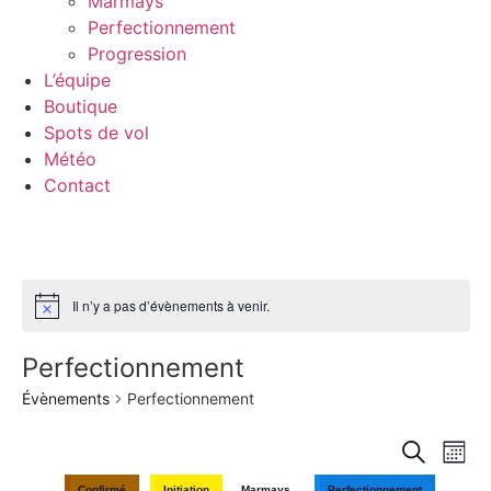
Marmays
Perfectionnement
Progression
L’équipe
Boutique
Spots de vol
Météo
Contact
Il n’y a pas d’évènements à venir.
Perfectionnement
Évènements
Perfectionnement
Rech
Na
Recherche
Mois
de
Confirmé
Initiation
Marmays
Perfectionnement