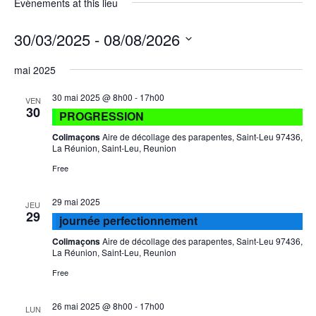
Évènements at this lieu
30/03/2025
 - 
08/08/2026
Sélectionnez
une
mai 2025
date.
30 mai 2025 @ 8h00
-
17h00
VEN
30
PROGRESSION
Colimaçons
Aire de décollage des parapentes, Saint-Leu 97436,
La Réunion, Saint-Leu, Reunion
Free
29 mai 2025
JEU
29
journée perfectionnement
Colimaçons
Aire de décollage des parapentes, Saint-Leu 97436,
La Réunion, Saint-Leu, Reunion
Free
26 mai 2025 @ 8h00
-
17h00
LUN